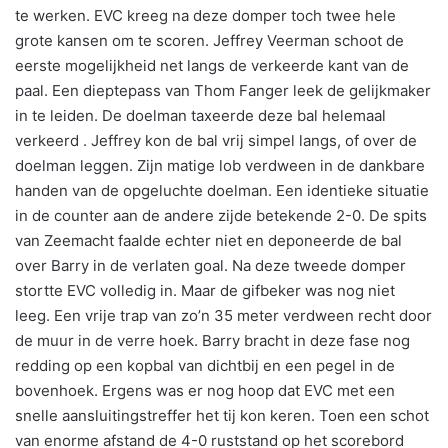
te werken. EVC kreeg na deze domper toch twee hele
grote kansen om te scoren. Jeffrey Veerman schoot de
eerste mogelijkheid net langs de verkeerde kant van de
paal. Een dieptepass van Thom Fanger leek de gelijkmaker
in te leiden. De doelman taxeerde deze bal helemaal
verkeerd . Jeffrey kon de bal vrij simpel langs, of over de
doelman leggen. Zijn matige lob verdween in de dankbare
handen van de opgeluchte doelman. Een identieke situatie
in de counter aan de andere zijde betekende 2-0. De spits
van Zeemacht faalde echter niet en deponeerde de bal
over Barry in de verlaten goal. Na deze tweede domper
stortte EVC volledig in. Maar de gifbeker was nog niet
leeg. Een vrije trap van zo’n 35 meter verdween recht door
de muur in de verre hoek. Barry bracht in deze fase nog
redding op een kopbal van dichtbij en een pegel in de
bovenhoek. Ergens was er nog hoop dat EVC met een
snelle aansluitingstreffer het tij kon keren. Toen een schot
van enorme afstand de 4-0 ruststand op het scorebord