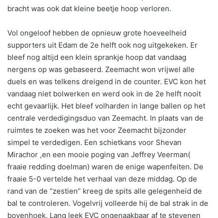
bracht was ook dat kleine beetje hoop verloren.
Vol ongeloof hebben de opnieuw grote hoeveelheid
supporters uit Edam de 2e helft ook nog uitgekeken. Er
bleef nog altijd een klein sprankje hoop dat vandaag
nergens op was gebaseerd. Zeemacht won vrijwel alle
duels en was telkens dreigend in de counter. EVC kon het
vandaag niet bolwerken en werd ook in de 2e helft nooit
echt gevaarlijk. Het bleef volharden in lange ballen op het
centrale verdedigingsduo van Zeemacht. In plaats van de
ruimtes te zoeken was het voor Zeemacht bijzonder
simpel te verdedigen. Een schietkans voor Shevan
Mirachor ,en een mooie poging van Jeffrey Veerman(
fraaie redding doelman) waren de enige wapenfeiten. De
fraaie 5-0 vertelde het verhaal van deze middag. Op de
rand van de “zestien” kreeg de spits alle gelegenheid de
bal te controleren. Vogelvrij volleerde hij de bal strak in de
bovenhoek. Lang leek EVC ongenaakbaar af te stevenen