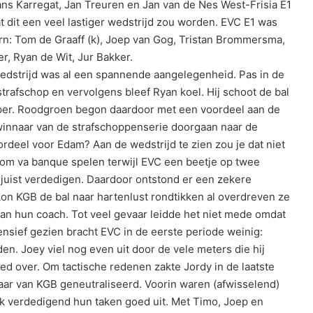
ns Karregat, Jan Treuren en Jan van de Nes West-Frisia E1
 dit een veel lastiger wedstrijd zou worden. EVC E1 was
rn: Tom de Graaff (k), Joep van Gog, Tristan Brommersma,
r, Ryan de Wit, Jur Bakker.
wedstrijd was al een spannende aangelegenheid. Pas in de
strafschop en vervolgens bleef Ryan koel. Hij schoot de bal
eeper. Roodgroen begon daardoor met een voordeel aan de
e winnaar van de strafschoppenserie doorgaan naar de
deel voor Edam? Aan de wedstrijd te zien zou je dat niet
m va banque spelen terwijl EVC een beetje op twee
juist verdedigen. Daardoor ontstond er een zekere
kon KGB de bal naar hartenlust rondtikken al overdreven ze
e van hun coach. Tot veel gevaar leidde het niet mede omdat
fensief gezien bracht EVC in de eerste periode weinig:
en. Joey viel nog even uit door de vele meters die hij
d over. Om tactische redenen zakte Jordy in de laatste
vaar van KGB geneutraliseerd. Voorin waren (afwisselend)
ok verdedigend hun taken goed uit. Met Timo, Joep en