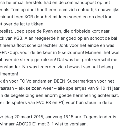
 zich helemaal hersteld had en de commandopost op het
 als Tom op doel hoeft een team zich natuurlijk nauwelijks
e minuut toen KGB door het midden sneed en op doel kon
 over de lat te tikken!
eslist. Joep speelde Ryan aan, die dribbelde kort naar
ack van KGB. Alan reageerde hier goed op en schoot de bal
ct hierna floot scheidsrechter Jonk voor het einde en was
EEN-Cup: voor de 5e keer in 9 seizoenen! Mannen, het was
at over de streep getrokken! Dat was het grote verschil met
egenstander. Nu was iedereen zich bewust van het belang
limenten!
nk én voor FC Volendam en DEEN-Supermarkten voor het
waaraan – elk seizoen weer – alle spelertjes van 9-10-11 jaar
en de begeleiding een enorm goede herinnering achterlaat.
er de spelers van EVC E3 en F1) voor hun steun in deze
rijdag 20 maart 2015, aanvang 18.15 uur. Tegenstander is
winnaar ADO’20 E1 met 3-1 wist te verslaan.