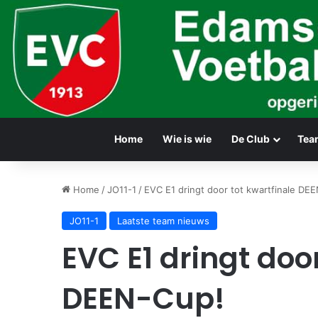
Home
Wie is wie
De Club
Tea
Home
/
JO11-1
/
EVC E1 dringt door tot kwartfinale DE
JO11-1
Laatste team nieuws
EVC E1 dringt doo
DEEN-Cup!