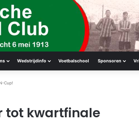
ms
Wedstrijdinfo
Voetbalschool
Sponsoren
Vr
EN-Cup!
r tot kwartfinale