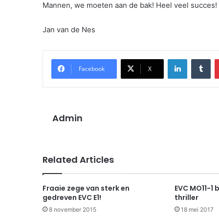
Mannen, we moeten aan de bak! Heel veel succes!
Jan van de Nes
LinkedIn
Tu
Facebook
X
Admin
Related Articles
Fraaie zege van sterk en
EVC MO11-1 b
gedreven EVC E1!
thriller
8 november 2015
18 mei 2017