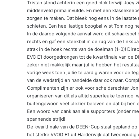
Tristan stond achterin een goed blok terwijl Joey
middenveld prima invulde. En met een klassekeeper
zorgen te maken. Dat bleek nog eens in de laatst
schieten. Een heel lastige boogbal wist Tom nog net
In de daarop volgende aanval werd dit schaakspel b
rechts en gaf een steekbal in de rug van de linksb
strak in de hoek rechts van de doelman (1-0)! Dire
EVC E1 doorgedrongen tot de kwartfinale van de D
zeker niet makkelijk maar jullie hebben het resulta
vorige week toen jullie te aardig waren voor de t
van de wedstrijd en handelde daar ook naar. Comp
Complimenten zijn er ook voor scheidsrechter Jo
organiseren van dit als altijd superleuke toernooi 
buitengewoon veel plezier beleven en dat bij hen 
Een woord van dank aan alle supporters (onder me
spannende strijd!
De kwartfinale van de DEEN-Cup staat gepland op v
het sterke VVOG E1 uit Harderwijk dat tweevoudig 