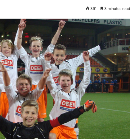
391
3 minutes read