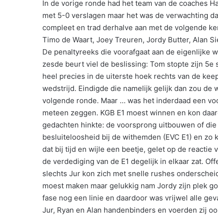
In de vorige ronde had het team van de coaches Ha
met 5-0 verslagen maar het was de verwachting dat
compleet en trad derhalve aan met de volgende ke
Timo de Waart, Joey Treuren, Jordy Butter, Alan Sie
De penaltyreeks die voorafgaat aan de eigenlijke 
zesde beurt viel de beslissing: Tom stopte zijn 5e 
heel precies in de uiterste hoek rechts van de k
wedstrijd. Eindigde die namelijk gelijk dan zou d
volgende ronde. Maar … was het inderdaad een voor
meteen zeggen. KGB E1 moest winnen en kon daaro
gedachten hinkte: de voorsprong uitbouwen of die 
besluiteloosheid bij de withemden (EVC E1) en zo 
dat bij tijd en wijle een beetje, gelet op de reacti
de verdediging van de E1 degelijk in elkaar zat. Of
slechts Jur kon zich met snelle rushes onderscheid
moest maken maar gelukkig nam Jordy zijn plek goe
fase nog een linie en daardoor was vrijwel alle ge
Jur, Ryan en Alan handenbinders en voerden zij o