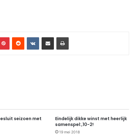
mblr
Pinterest
Reddit
VKontakte
Share via Email
Print
esluit seizoen met
Eindelijk dikke winst met heerlijk
samenspel:,10-2!
19 mei 2018