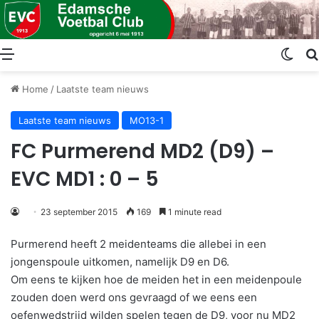
Menu
Swit
Home
/
Laatste team nieuws
Laatste team nieuws
MO13-1
FC Purmerend MD2 (D9) –
EVC MD1 : 0 – 5
23 september 2015
169
1 minute read
Purmerend heeft 2 meidenteams die allebei in een
jongenspoule uitkomen, namelijk D9 en D6.
Om eens te kijken hoe de meiden het in een meidenpoule
zouden doen werd ons gevraagd of we eens een
oefenwedstrijd wilden spelen tegen de D9, voor nu MD2