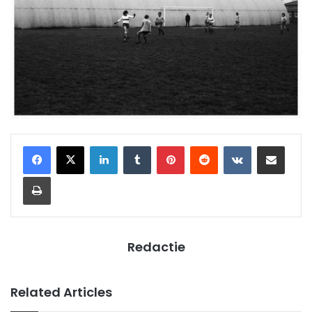
LinkedIn
Tumblr
Pinterest
Reddit
VKontakte
Share via Email
Print
Redactie
Related Articles